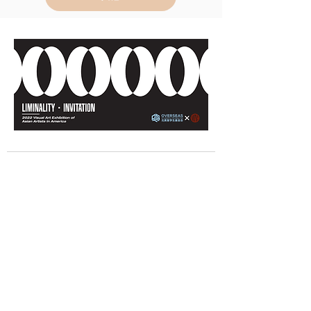
​HOME
EVENT
CASE FOR PRODUCTS
LIVE STREA
MING
DEVELOP
CONTACT